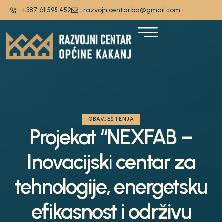
+387 61 595 452
razvojnicentar.ba@gmail.com
OBAVJEŠTENJA
Projekat “NEXFAB –
Inovacijski centar za
tehnologije, energetsku
efikasnost i održivu