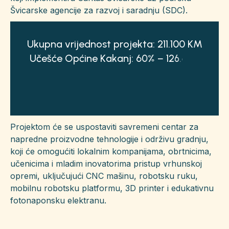
Švicarske agencije za razvoj i saradnju (SDC).
U
k
u
p
n
a
v
r
i
j
e
d
n
o
s
t
p
r
o
j
e
k
t
a
:
2
1
1
.
1
0
0
K
M
U
č
e
š
ć
e
O
p
ć
i
n
e
K
a
k
a
n
j
:
6
0
%
–
1
2
6
.
6
6
0
K
M
U
č
e
š
ć
e
d
Projektom će se uspostaviti savremeni centar za
napredne proizvodne tehnologije i održivu gradnju,
koji će omogućiti lokalnim kompanijama, obrtnicima,
učenicima i mladim inovatorima pristup vrhunskoj
opremi, uključujući CNC mašinu, robotsku ruku,
mobilnu robotsku platformu, 3D printer i edukativnu
fotonaponsku elektranu.