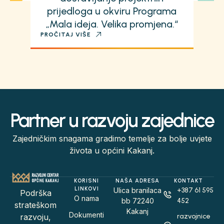
prijedloga u okviru Programa
„Mala ideja. Velika promjena.“
PROČITAJ VIŠE
Partner u razvoju zajednice
Zajedničkim snagama gradimo temelje za bolje uvjete
života u općini Kakanj.
KORISNI
NAŠA ADRESA
KONTAKT
LINKOVI
Ulica branilaca
+387 61 595
Podrška
O nama
bb 72240
452
strateškom
Kakanj
Dokumenti
razvojnice
razvoju,