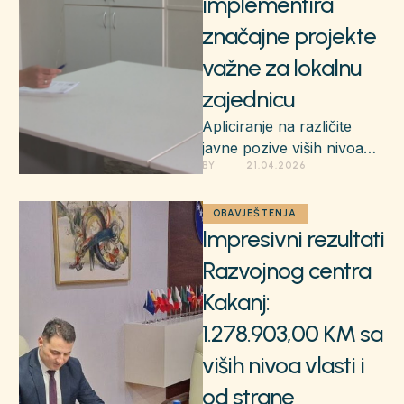
implementira
značajne projekte
važne za lokalnu
zajednicu
Apliciranje na različite
javne pozive viših nivoa
BY 
21.04.2026
vlasti i međunarodnih
organizacija za projekte
koji će općini Kakanj
OBAVJEŠTENJA
Impresivni rezultati
donijeti …
Razvojnog centra
Kakanj:
1.278.903,00 KM sa
viših nivoa vlasti i
od strane