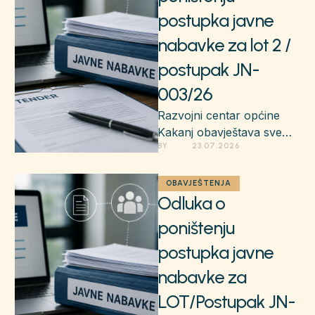
postupka javne
nabavke za lot 2 /
postupak JN-
003/26
Razvojni centar općine
Kakanj obavještava sve
BY 
23.07.2026
zainteresovane ponuđače
i javnost da je donesena
Odluka o poništenju javne
OBAVJEŠTENJA
Odluka o
nabavke …
poništenju
postupka javne
nabavke za
LOT/Postupak JN-