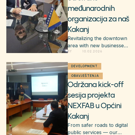
međunarodnih
organizacija za naš
Kakanj
Revitalizing the downtown
area with new businesses,
BY 
10.02.2026
art, and pedestrian-
friendly spaces.
DEVELOPMENT
OBAVJEŠTENJA
Održana kick-off
sesija projekta
NEXFAB u Općini
Kakanj
From safer roads to digital
public services — our