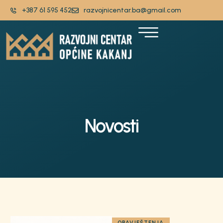
+387 61 595 452
razvojnicentar.ba@gmail.com
Novosti
OBAVJEŠTENJA