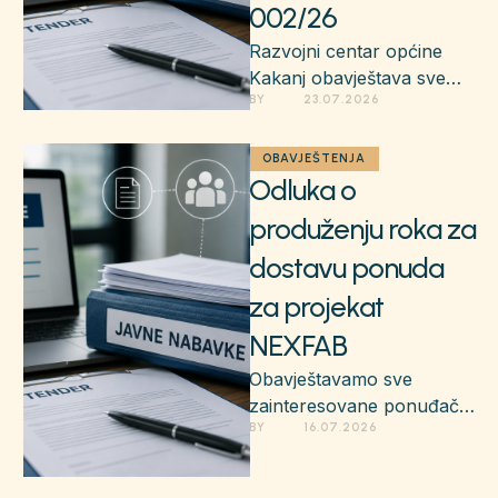
002/26
Razvojni centar općine
Kakanj obavještava sve
BY 
23.07.2026
zainteresovane ponuđače
i javnost da je donesena
Odluka o poništenju javne
OBAVJEŠTENJA
Odluka o
nabavke …
produženju roka za
dostavu ponuda
za projekat
NEXFAB
Obavještavamo sve
zainteresovane ponuđače
BY 
16.07.2026
da se rok za dostavu
ponuda po Javnom
pozivu za nabavku mašina