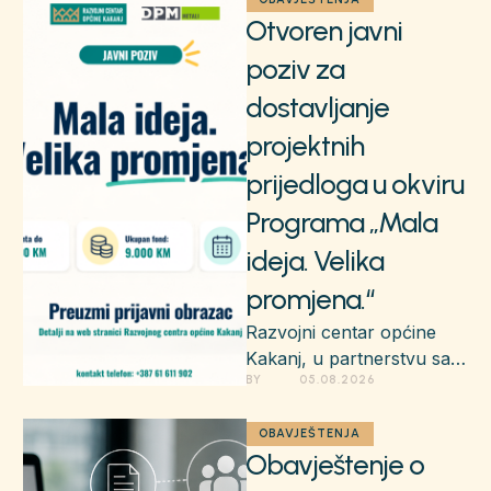
Otvoren javni
poziv za
dostavljanje
projektnih
prijedloga u okviru
Programa „Mala
ideja. Velika
promjena.“
Razvojni centar općine
Kakanj, u partnerstvu sa
BY 
05.08.2026
kompanijom DPM Metali,
objavljuje Javni poziv za
dostavljanje projektnih
OBAVJEŠTENJA
Obavještenje o
prijedloga u …