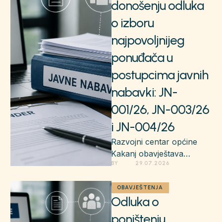
donošenju odluka
o izboru
najpovoljnijeg
ponuđača u
postupcima javnih
nabavki: JN-
001/26, JN-003/26
i JN-004/26
Razvojni centar općine
Kakanj obavještava
BY 
29.07.2026
javnost i učesnike u
postupcima o donošenju
odluka o izboru
OBAVJEŠTENJA
Odluka o
najpovoljnijeg ponuđača
za …
poništenju