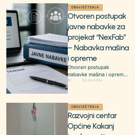
i opreme …
OBAVJEŠTENJA
Otvoren postupak
javne nabavke za
projekat “NexFab”
– Nabavka mašina
i opreme
Otvoren postupak
nabavke mašina i opreme
BY 
22.06.2026
za projekat NexFab. Rok
za dostavu ponuda je 21
dan od dana …
OBAVJEŠTENJA
Razvojni centar
Općine Kakanj