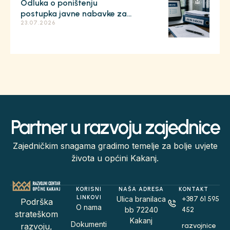
Odluka o poništenju
004/26
postupka javne nabavke za
lot 2 / postupak JN-003/26
23.07.2026
Partner u razvoju zajednice
Zajedničkim snagama gradimo temelje za bolje uvjete
života u općini Kakanj.
KORISNI
NAŠA ADRESA
KONTAKT
LINKOVI
Ulica branilaca
+387 61 595
Podrška
O nama
bb 72240
452
strateškom
Kakanj
Dokumenti
razvojnice
razvoju,