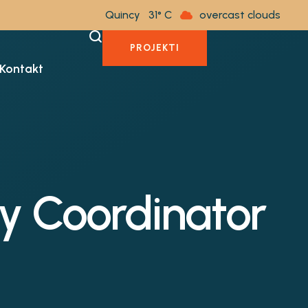
Quincy
31
overcast clouds
PROJEKTI
Kontakt
ty Coordinator