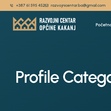
+387 61 595 452
razvojnicentar.ba@gmail.com
Početn
Profile Categ