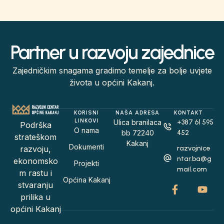
Partner u razvoju zajednice
Zajedničkim snagama gradimo temelje za bolje uvjete
života u općini Kakanj.
KORISNI
NAŠA ADRESA
KONTAKT
LINKOVI
Ulica branilaca
+387 61 595
Podrška
O nama
bb 72240
452
strateškom
Kakanj
Dokumenti
razvojnice
razvoju,
ntar.ba@g
ekonomsko
Projekti
mail.com
m rastu i
Općina Kakanj
stvaranju
prilika u
općini Kakanj