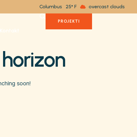
Columbus
25
overcast clouds
PROJEKTI
Kontakt
 horizon
unching soon!