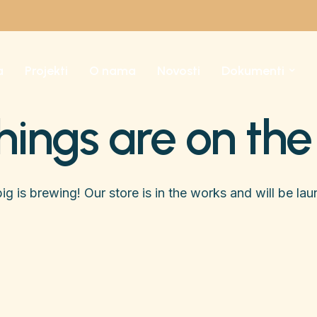
a
Projekti
O nama
Novosti
Dokumenti
hings are on the
g is brewing! Our store is in the works and will be la