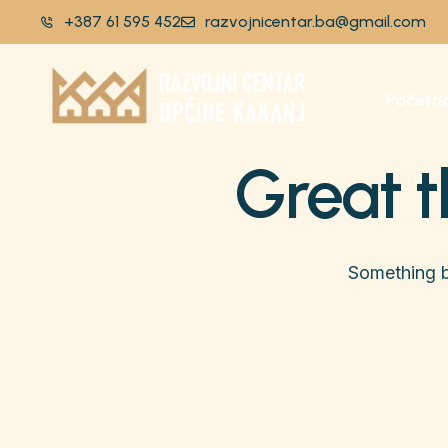
+387 61 595 452
razvojnicentar.ba@gmail.com
Početn
Great t
Something bi