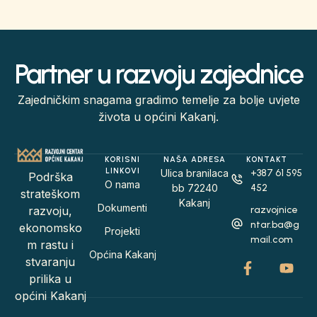
Partner u razvoju zajednice
Zajedničkim snagama gradimo temelje za bolje uvjete
života u općini Kakanj.
KORISNI
NAŠA ADRESA
KONTAKT
LINKOVI
Ulica branilaca
+387 61 595
Podrška
O nama
bb 72240
452
strateškom
Kakanj
Dokumenti
razvojnice
razvoju,
ntar.ba@g
ekonomsko
Projekti
mail.com
m rastu i
Općina Kakanj
stvaranju
prilika u
općini Kakanj