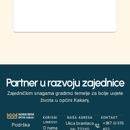
Partner u razvoju zajednice
Zajedničkim snagama gradimo temelje za bolje uvjete
života u općini Kakanj.
KORISNI
NAŠA ADRESA
KONTAKT
LINKOVI
Ulica branilaca
+387 61 595
Podrška
O nama
bb 72240
452