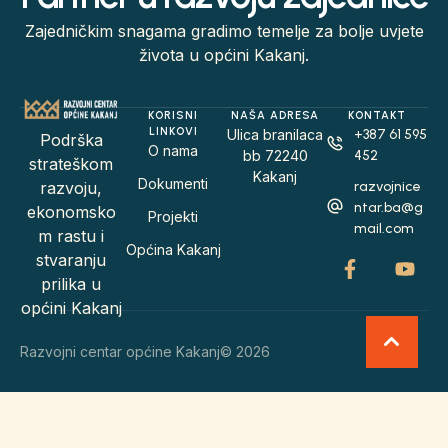
Zajedničkim snagama gradimo temelje za bolje uvjete
života u općini Kakanj.
KORISNI
NAŠA ADRESA
KONTAKT
LINKOVI
Ulica branilaca
+387 61 595
Podrška
O nama
bb 72240
452
strateškom
Kakanj
Dokumenti
razvojnice
razvoju,
ntar.ba@g
ekonomsko
Projekti
mail.com
m rastu i
Općina Kakanj
stvaranju
prilika u
općini Kakanj
Razvojni centar općine Kakanj
© 2026