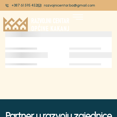
+387 61 595 452
razvojnicentar.ba@gmail.com
Partner u razvoju zajednice